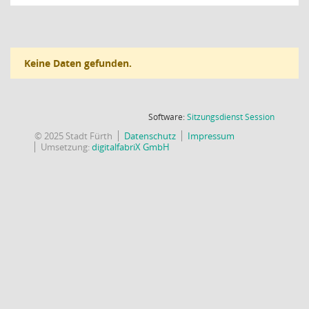
Keine Daten gefunden.
(Wird in
Software:
Sitzungsdienst
Session
© 2025 Stadt Fürth
Datenschutz
Impressum
Umsetzung:
digitalfabriX GmbH