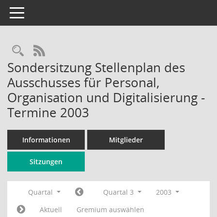
Toggle navigation
Rechercheauswahl
RSS-Feed
Sondersitzung Stellenplan des
Ausschusses für Personal,
Organisation und Digitalisierung -
Termine 2003
Informationen
Mitglieder
Sitzungen
Quartal
Quartal 3
2003
Aktuell
Gremium auswählen