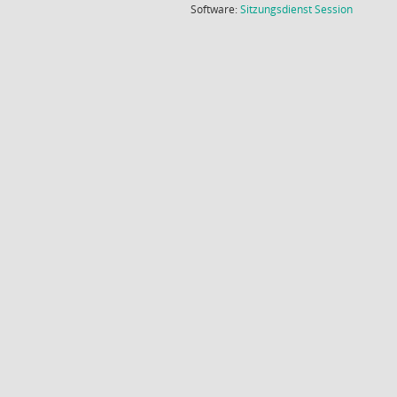
(Wird in
Software:
Sitzungsdienst
Session