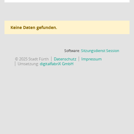
Keine Daten gefunden.
(Wird in
Software:
Sitzungsdienst
Session
© 2025 Stadt Fürth
Datenschutz
Impressum
Umsetzung:
digitalfabriX GmbH