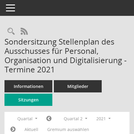
Toggle navigation
Rechercheauswahl
RSS-Feed
Sondersitzung Stellenplan des
Ausschusses für Personal,
Organisation und Digitalisierung -
Termine 2021
Informationen
Mitglieder
Sitzungen
Quartal
Quartal 2
2021
Aktuell
Gremium auswählen