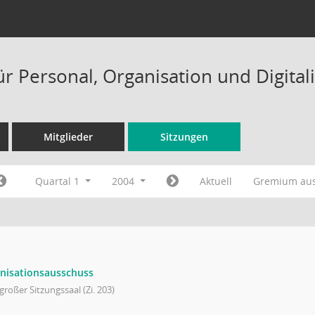
ür Personal, Organisation und Digital
Mitglieder
Sitzungen
Quartal 1
2004
Aktuell
Gremium au
nisationsausschuss
großer Sitzungssaal (Zi. 203)