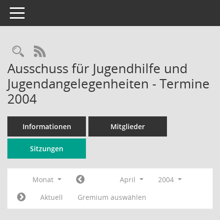
Toggle navigation
Rechercheauswahl
RSS-Feed
Ausschuss für Jugendhilfe und
Jugendangelegenheiten - Termine
2004
Informationen
Mitglieder
Sitzungen
Monat
April
2004
Aktuell
Gremium auswählen