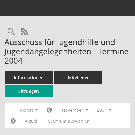
Toggle navigation
Rechercheauswahl
RSS-Feed
Ausschuss für Jugendhilfe und
Jugendangelegenheiten - Termine
2004
Informationen
Mitglieder
Sitzungen
Monat
November
2004
Aktuell
Gremium auswählen