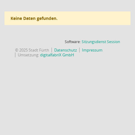
Keine Daten gefunden.
(Wird in
Software:
Sitzungsdienst
Session
© 2025 Stadt Fürth
Datenschutz
Impressum
Umsetzung:
digitalfabriX GmbH