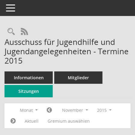
Toggle navigation
Rechercheauswahl
RSS-Feed
Ausschuss für Jugendhilfe und
Jugendangelegenheiten - Termine
2015
Informationen
Mitglieder
Sitzungen
Monat
November
2015
Aktuell
Gremium auswählen