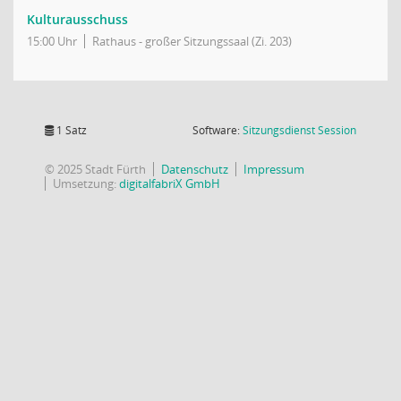
Kulturausschuss
15:00 Uhr
Rathaus - großer Sitzungssaal (Zi. 203)
(Wird in
1 Satz
Software:
Sitzungsdienst
Session
© 2025 Stadt Fürth
Datenschutz
Impressum
Umsetzung:
digitalfabriX GmbH