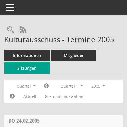
Toggle navigation
Rechercheauswahl
RSS-Feed
Kulturausschuss - Termine 2005
Informationen
Mitglieder
Sitzungen
Quartal
Quartal 1
2005
Aktuell
Gremium auswählen
DO
24.02.2005