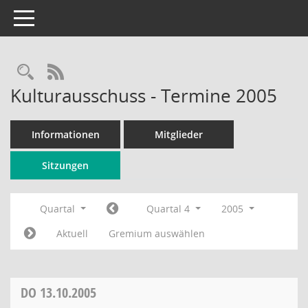
Toggle navigation
Rechercheauswahl
RSS-Feed
Kulturausschuss - Termine 2005
Informationen
Mitglieder
Sitzungen
Quartal
Quartal 4
2005
Aktuell
Gremium auswählen
DO
13.10.2005