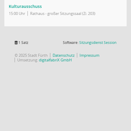
Kulturausschuss
15:00 Uhr
Rathaus - großer Sitzungssaal (Zi. 203)
(Wird in
1 Satz
Software:
Sitzungsdienst
Session
© 2025 Stadt Fürth
Datenschutz
Impressum
Umsetzung:
digitalfabriX GmbH