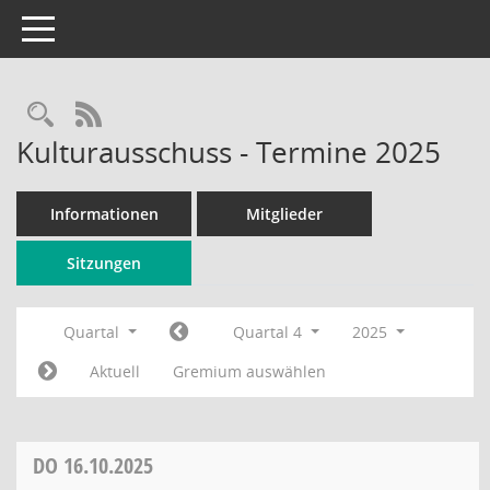
Toggle navigation
Rechercheauswahl
RSS-Feed
Kulturausschuss - Termine 2025
Informationen
Mitglieder
Sitzungen
Quartal
Quartal 4
2025
Aktuell
Gremium auswählen
DO
16.10.2025