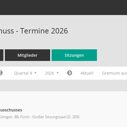
huss - Termine 2026
Mitglieder
Sitzungen
Quartal 4
2026
Aktuell
Gremium au
ausschusses
önigstr. 88, Fürth - Großer Sitzungssaal (Zi. 203)