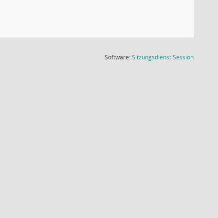
(Wird in
Software:
Sitzungsdienst
Session