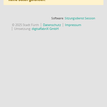
(Wird in
Software:
Sitzungsdienst
Session
© 2025 Stadt Fürth
Datenschutz
Impressum
Umsetzung:
digitalfabriX GmbH