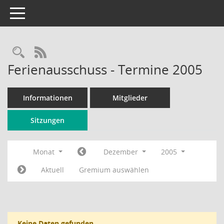
Toggle navigation
Rechercheauswahl
RSS-Feed
Ferienausschuss - Termine 2005
Informationen
Mitglieder
Sitzungen
Monat
Dezember
2005
Aktuell
Gremium auswählen
Keine Daten gefunden.