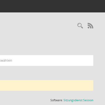
Recherc
RSS-
swählen
(Wird in
Software:
Sitzungsdienst
Session