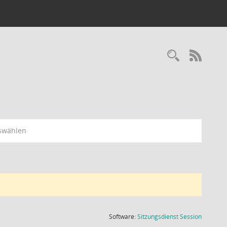
Recherc
RSS-
swählen
(Wird in
Software:
Sitzungsdienst
Session