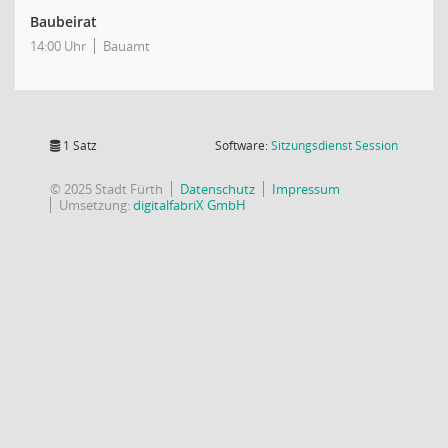
Baubeirat
14:00 Uhr
Bauamt
(Wird in
1 Satz
Software:
Sitzungsdienst
Session
© 2025 Stadt Fürth
Datenschutz
Impressum
Umsetzung:
digitalfabriX GmbH