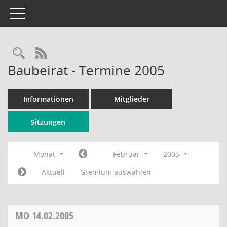
Toggle navigation
Rechercheauswahl
RSS-Feed
Baubeirat - Termine 2005
Informationen
Mitglieder
Sitzungen
Monat
Februar
2005
Aktuell
Gremium auswählen
MO
14.02.2005