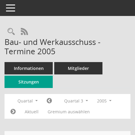
Toggle navigation
Rechercheauswahl
RSS-Feed
Bau- und Werkausschuss -
Termine 2005
Informationen
Mitglieder
Sitzungen
Quartal
Quartal 3
2005
Aktuell
Gremium auswählen