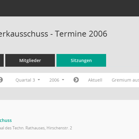
rkausschuss - Termine 2006
Mitglieder
Sitzungen
Quartal 3
2006
Aktuell
Gremium au
chuss
al des Techn. Rathauses, Hirschenstr. 2