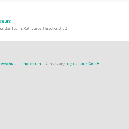
chuss
al des Techn. Rathauses, Hirschenstr. 2
tenschutz
Impressum
Umsetzung:
digitalfabriX GmbH