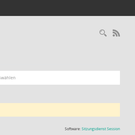
Recherc
RSS-
swählen
(Wird in
Software:
Sitzungsdienst
Session