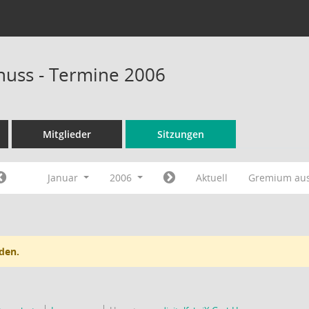
huss - Termine 2006
Mitglieder
Sitzungen
Januar
2006
Aktuell
Gremium au
den.