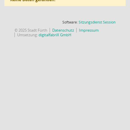
(Wird in
Software:
Sitzungsdienst
Session
© 2025 Stadt Fürth
Datenschutz
Impressum
Umsetzung:
digitalfabriX GmbH