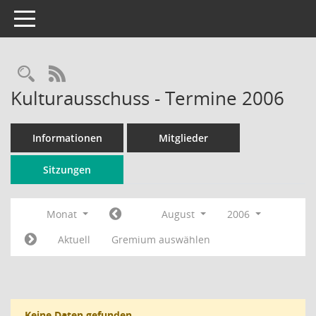
Toggle navigation
Rechercheauswahl
RSS-Feed
Kulturausschuss - Termine 2006
Informationen
Mitglieder
Sitzungen
Monat
August
2006
Aktuell
Gremium auswählen
Keine Daten gefunden.