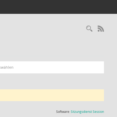
Recherc
RSS-
swählen
(Wird in
Software:
Sitzungsdienst
Session