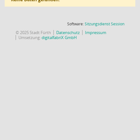
(Wird in
Software:
Sitzungsdienst
Session
© 2025 Stadt Fürth
Datenschutz
Impressum
Umsetzung:
digitalfabriX GmbH