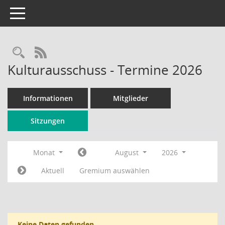
Toggle navigation
Rechercheauswahl
RSS-Feed
Kulturausschuss - Termine 2026
Informationen
Mitglieder
Sitzungen
Monat
August
2026
Aktuell
Gremium auswählen
Keine Daten gefunden.