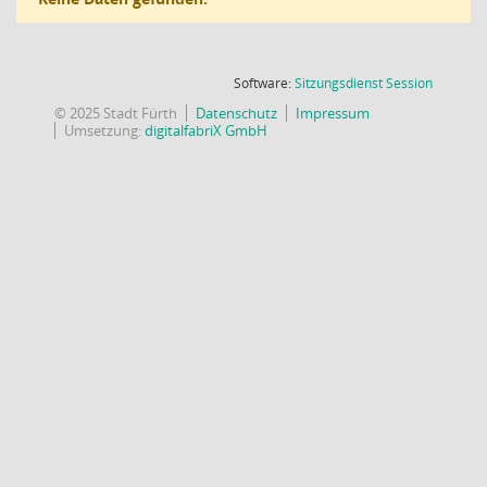
(Wird in
Software:
Sitzungsdienst
Session
© 2025 Stadt Fürth
Datenschutz
Impressum
Umsetzung:
digitalfabriX GmbH