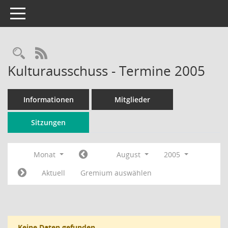
Toggle navigation
Rechercheauswahl
RSS-Feed
Kulturausschuss - Termine 2005
Informationen
Mitglieder
Sitzungen
Monat
August
2005
Aktuell
Gremium auswählen
Keine Daten gefunden.