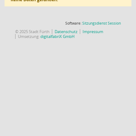
(Wird in
Software:
Sitzungsdienst
Session
© 2025 Stadt Fürth
Datenschutz
Impressum
Umsetzung:
digitalfabriX GmbH