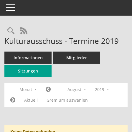
Toggle navigation
Rechercheauswahl
RSS-Feed
Kulturausschuss - Termine 2019
Informationen
Mitglieder
Sitzungen
Monat
August
2019
Aktuell
Gremium auswählen
Keine Daten gefunden.