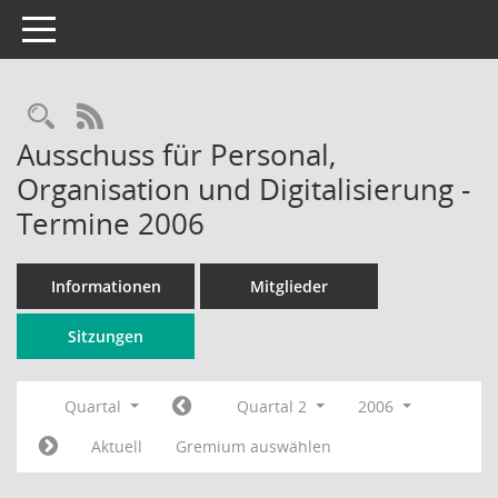
Toggle navigation
Rechercheauswahl
RSS-Feed
Ausschuss für Personal,
Organisation und Digitalisierung -
Termine 2006
Informationen
Mitglieder
Sitzungen
Quartal
Quartal 2
2006
Aktuell
Gremium auswählen