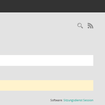
Recherc
RSS-
(Wird in
Software:
Sitzungsdienst
Session