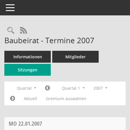
Toggle navigation
Rechercheauswahl
RSS-Feed
Baubeirat - Termine 2007
Informationen
Mitglieder
Sitzungen
Quartal
Quartal 1
2007
Aktuell
Gremium auswählen
MO
22.01.2007