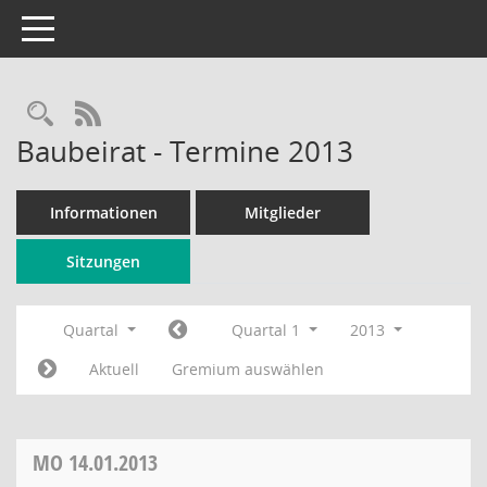
Toggle navigation
Rechercheauswahl
RSS-Feed
Baubeirat - Termine 2013
Informationen
Mitglieder
Sitzungen
Quartal
Quartal 1
2013
Aktuell
Gremium auswählen
MO
14.01.2013