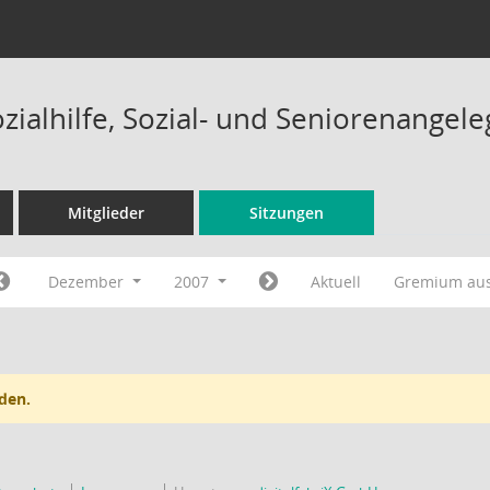
ozialhilfe, Sozial- und Seniorenange
Mitglieder
Sitzungen
Dezember
2007
Aktuell
Gremium au
den.