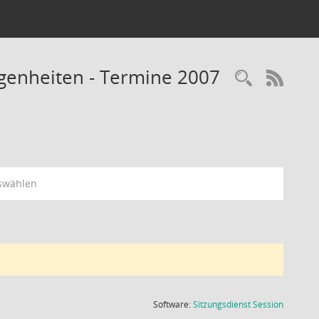
legenheiten - Termine 2007
Recherc
RSS-
swählen
(Wird in
Software:
Sitzungsdienst
Session