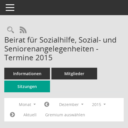
Toggle navigation
Rechercheauswahl
RSS-Feed
Beirat für Sozialhilfe, Sozial- und
Seniorenangelegenheiten -
Termine 2015
Informationen
Mitglieder
Sitzungen
Monat
Dezember
2015
Aktuell
Gremium auswählen