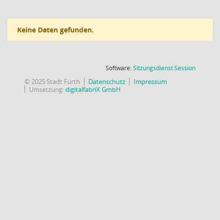
Keine Daten gefunden.
(Wird in
Software:
Sitzungsdienst
Session
© 2025 Stadt Fürth
Datenschutz
Impressum
Umsetzung:
digitalfabriX GmbH