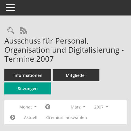
Toggle navigation
Rechercheauswahl
RSS-Feed
Ausschuss für Personal,
Organisation und Digitalisierung -
Termine 2007
Informationen
Mitglieder
Sitzungen
Monat
März
2007
Aktuell
Gremium auswählen