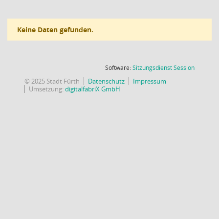
Keine Daten gefunden.
(Wird in
Software:
Sitzungsdienst
Session
© 2025 Stadt Fürth
Datenschutz
Impressum
Umsetzung:
digitalfabriX GmbH