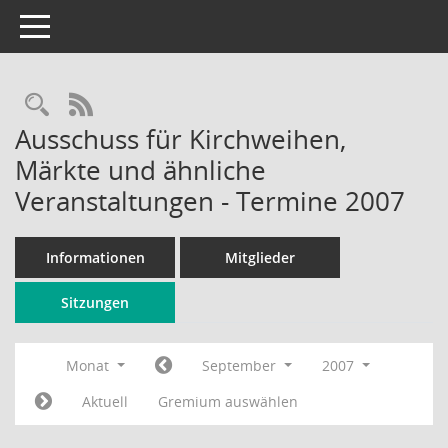
Toggle navigation
Rechercheauswahl
RSS-Feed
Ausschuss für Kirchweihen,
Märkte und ähnliche
Veranstaltungen - Termine 2007
Informationen
Mitglieder
Sitzungen
Monat
September
2007
Aktuell
Gremium auswählen