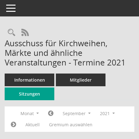
Toggle navigation
Rechercheauswahl
RSS-Feed
Ausschuss für Kirchweihen,
Märkte und ähnliche
Veranstaltungen - Termine 2021
Informationen
Mitglieder
Sitzungen
Monat
September
2021
Aktuell
Gremium auswählen