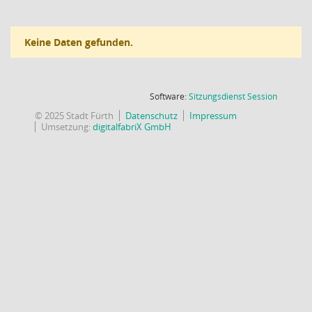
Keine Daten gefunden.
(Wird in
Software:
Sitzungsdienst
Session
© 2025 Stadt Fürth
Datenschutz
Impressum
Umsetzung:
digitalfabriX GmbH