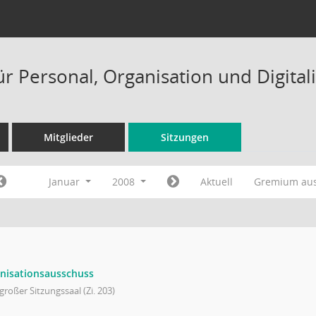
ür Personal, Organisation und Digital
Mitglieder
Sitzungen
Januar
2008
Aktuell
Gremium au
nisationsausschuss
großer Sitzungssaal (Zi. 203)