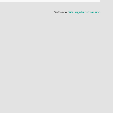
(Wird in
Software:
Sitzungsdienst
Session