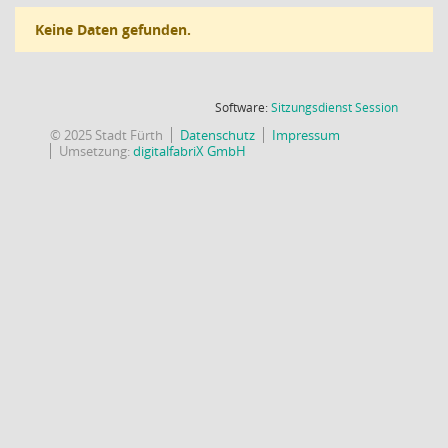
Keine Daten gefunden.
(Wird in
Software:
Sitzungsdienst
Session
© 2025 Stadt Fürth
Datenschutz
Impressum
Umsetzung:
digitalfabriX GmbH