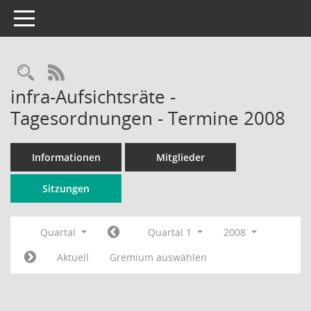
Toggle navigation
Rechercheauswahl
RSS-Feed
infra-Aufsichtsräte -
Tagesordnungen - Termine 2008
Informationen
Mitglieder
Sitzungen
Quartal
Quartal 1
2008
Aktuell
Gremium auswählen