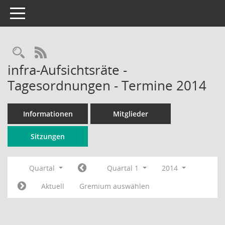
Toggle navigation
Rechercheauswahl
RSS-Feed
infra-Aufsichtsräte -
Tagesordnungen - Termine 2014
Informationen
Mitglieder
Sitzungen
Quartal
Quartal 1
2014
Aktuell
Gremium auswählen