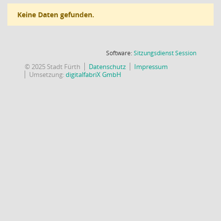
Keine Daten gefunden.
(Wird in
Software:
Sitzungsdienst
Session
© 2025 Stadt Fürth
Datenschutz
Impressum
Umsetzung:
digitalfabriX GmbH