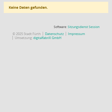
Keine Daten gefunden.
(Wird in
Software:
Sitzungsdienst
Session
© 2025 Stadt Fürth
Datenschutz
Impressum
Umsetzung:
digitalfabriX GmbH