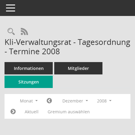
Toggle navigation
Rechercheauswahl
RSS-Feed
Kli-Verwaltungsrat - Tagesordnung
- Termine 2008
Informationen
Mitglieder
Sitzungen
Monat
Dezember
2008
Aktuell
Gremium auswählen