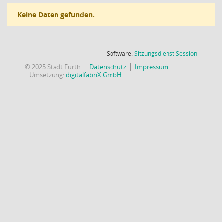
Keine Daten gefunden.
(Wird in
Software:
Sitzungsdienst
Session
© 2025 Stadt Fürth
Datenschutz
Impressum
Umsetzung:
digitalfabriX GmbH