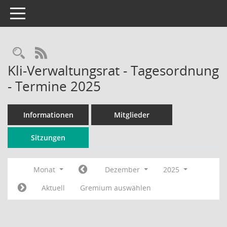
Toggle navigation
Rechercheauswahl
RSS-Feed
Kli-Verwaltungsrat - Tagesordnung
- Termine 2025
Informationen
Mitglieder
Sitzungen
Monat
Dezember
2025
Aktuell
Gremium auswählen