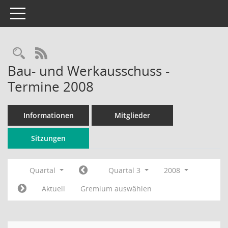
Toggle navigation
Rechercheauswahl
RSS-Feed
Bau- und Werkausschuss -
Termine 2008
Informationen
Mitglieder
Sitzungen
Quartal
Quartal 3
2008
Aktuell
Gremium auswählen