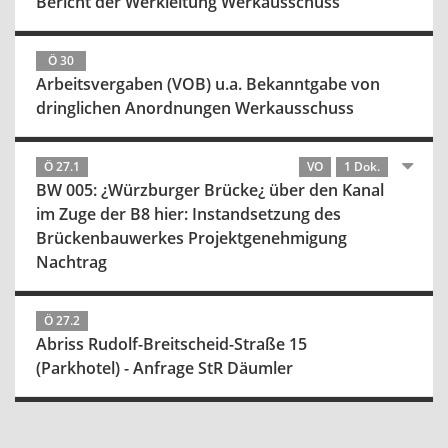
Bericht der Werkleitung Werkausschuss
Ö 30
Arbeitsvergaben (VOB) u.a. Bekanntgabe von
dringlichen Anordnungen Werkausschuss
Ö 27.1
VO
1 Dok.
BW 005: ¿Würzburger Brücke¿ über den Kanal
im Zuge der B8 hier: Instandsetzung des
Brückenbauwerkes Projektgenehmigung
Nachtrag
Ö 27.2
Abriss Rudolf-Breitscheid-Straße 15
(Parkhotel) - Anfrage StR Däumler