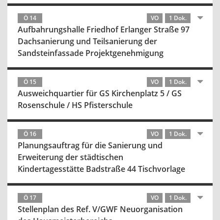
Ö 14
VO
1 Dok.
Aufbahrungshalle Friedhof Erlanger Straße 97
Dachsanierung und Teilsanierung der
Sandsteinfassade Projektgenehmigung
Ö 15
VO
1 Dok.
Ausweichquartier für GS Kirchenplatz 5 / GS
Rosenschule / HS Pfisterschule
Ö 16
VO
1 Dok.
Planungsauftrag für die Sanierung und
Erweiterung der städtischen
Kindertagesstätte Badstraße 44 Tischvorlage
Ö 17
VO
1 Dok.
Stellenplan des Ref. V/GWF Neuorganisation