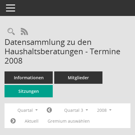
Toggle navigation
Rechercheauswahl
RSS-Feed
Datensammlung zu den
Haushaltsberatungen - Termine
2008
Informationen
Mitglieder
Sitzungen
Quartal
Quartal 3
2008
Aktuell
Gremium auswählen