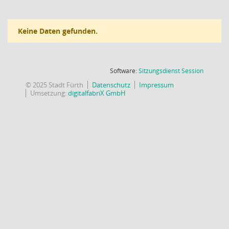
Keine Daten gefunden.
(Wird in
Software:
Sitzungsdienst
Session
© 2025 Stadt Fürth
Datenschutz
Impressum
Umsetzung:
digitalfabriX GmbH