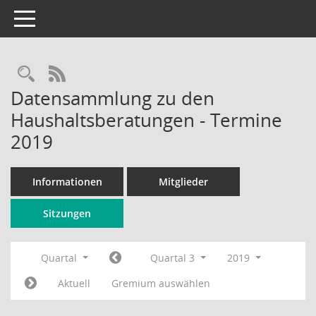
Toggle navigation
Rechercheauswahl
RSS-Feed
Datensammlung zu den
Haushaltsberatungen - Termine
2019
Informationen
Mitglieder
Sitzungen
Quartal
Quartal 3
2019
Aktuell
Gremium auswählen