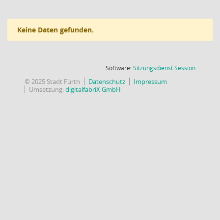
Keine Daten gefunden.
(Wird in
Software:
Sitzungsdienst
Session
© 2025 Stadt Fürth
Datenschutz
Impressum
Umsetzung:
digitalfabriX GmbH