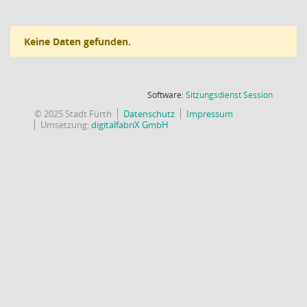
Keine Daten gefunden.
(Wird in
Software:
Sitzungsdienst
Session
© 2025 Stadt Fürth
Datenschutz
Impressum
Umsetzung:
digitalfabriX GmbH