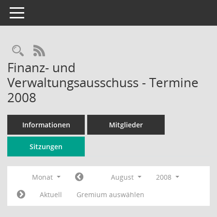
Toggle navigation
Rechercheauswahl
RSS-Feed
Finanz- und
Verwaltungsausschuss - Termine
2008
Informationen
Mitglieder
Sitzungen
Monat
August
2008
Aktuell
Gremium auswählen