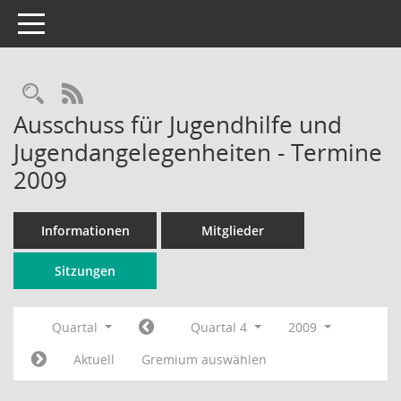
Toggle navigation
Rechercheauswahl
RSS-Feed
Ausschuss für Jugendhilfe und
Jugendangelegenheiten - Termine
2009
Informationen
Mitglieder
Sitzungen
Quartal
Quartal 4
2009
Aktuell
Gremium auswählen