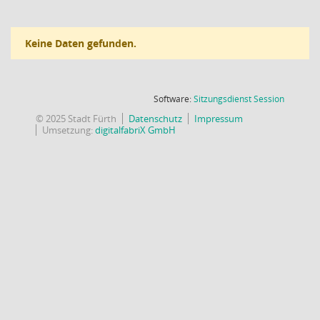
Keine Daten gefunden.
(Wird in
Software:
Sitzungsdienst
Session
© 2025 Stadt Fürth
Datenschutz
Impressum
Umsetzung:
digitalfabriX GmbH