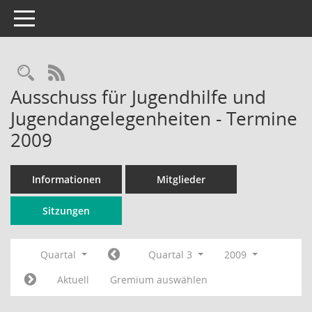
Toggle navigation
Rechercheauswahl
RSS-Feed
Ausschuss für Jugendhilfe und
Jugendangelegenheiten - Termine
2009
Informationen
Mitglieder
Sitzungen
Quartal
Quartal 3
2009
Aktuell
Gremium auswählen