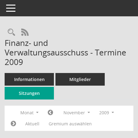
Toggle navigation
Rechercheauswahl
RSS-Feed
Finanz- und
Verwaltungsausschuss - Termine
2009
Informationen
Mitglieder
Sitzungen
Monat
November
2009
Aktuell
Gremium auswählen