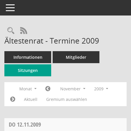
Toggle navigation
Rechercheauswahl
RSS-Feed
Ältestenrat - Termine 2009
Informationen
Mitglieder
Sitzungen
Monat
November
2009
Aktuell
Gremium auswählen
DO
12.11.2009