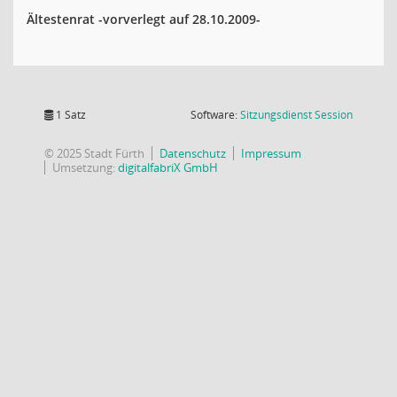
Ältestenrat -vorverlegt auf 28.10.2009-
(Wird in
1 Satz
Software:
Sitzungsdienst
Session
© 2025 Stadt Fürth
Datenschutz
Impressum
Umsetzung:
digitalfabriX GmbH