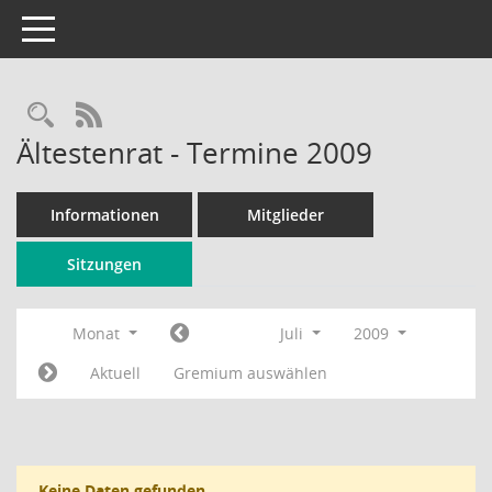
Toggle navigation
Rechercheauswahl
RSS-Feed
Ältestenrat - Termine 2009
Informationen
Mitglieder
Sitzungen
Monat
Juli
2009
Aktuell
Gremium auswählen
Keine Daten gefunden.