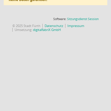
(Wird in
Software:
Sitzungsdienst
Session
© 2025 Stadt Fürth
Datenschutz
Impressum
Umsetzung:
digitalfabriX GmbH