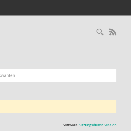
Recherc
RSS-
swählen
(Wird in
Software:
Sitzungsdienst
Session