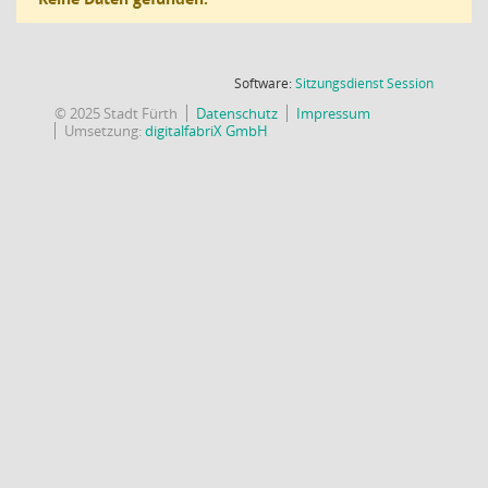
(Wird in
Software:
Sitzungsdienst
Session
© 2025 Stadt Fürth
Datenschutz
Impressum
Umsetzung:
digitalfabriX GmbH