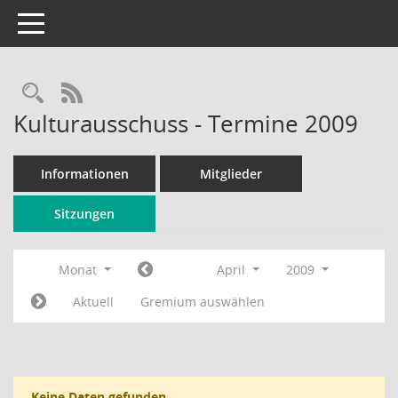
Toggle navigation
Rechercheauswahl
RSS-Feed
Kulturausschuss - Termine 2009
Informationen
Mitglieder
Sitzungen
Monat
April
2009
Aktuell
Gremium auswählen
Keine Daten gefunden.