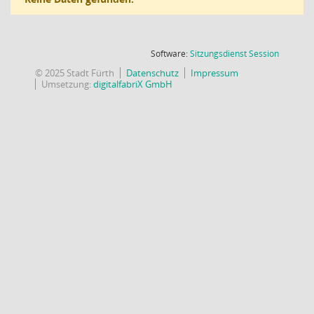
(Wird in
Software:
Sitzungsdienst
Session
© 2025 Stadt Fürth
Datenschutz
Impressum
Umsetzung:
digitalfabriX GmbH