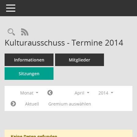
Toggle navigation
Rechercheauswahl
RSS-Feed
Kulturausschuss - Termine 2014
Informationen
Mitglieder
Sitzungen
Monat
April
2014
Aktuell
Gremium auswählen
Keine Daten gefunden.